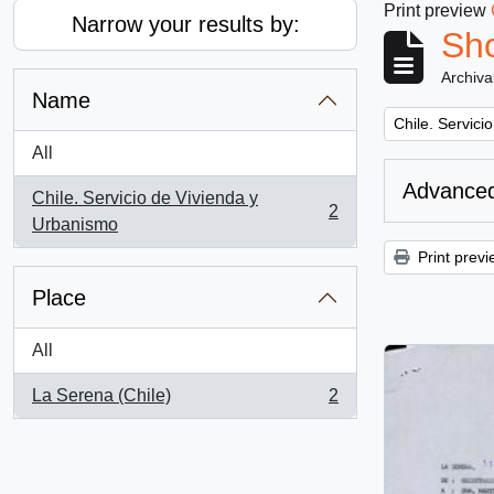
Print preview
Narrow your results by:
Sho
Archiva
Name
Remove filter:
Chile. Servici
All
Advanced
Chile. Servicio de Vivienda y
2
, 2 results
Urbanismo
Print previ
Place
All
La Serena (Chile)
2
, 2 results