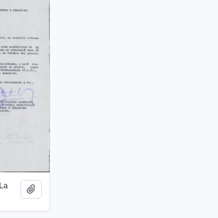
 La
Add to clipboard