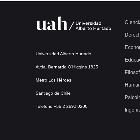
Cienci
Derec
Econo
Universidad Alberto Hurtado
Educa
Avda. Bernardo O’Higgins 1825
Filosof
Metro Los Héroes
Human
Santiago de Chile
Psicol
Teléfono +56 2 2692 0200
Ingeni