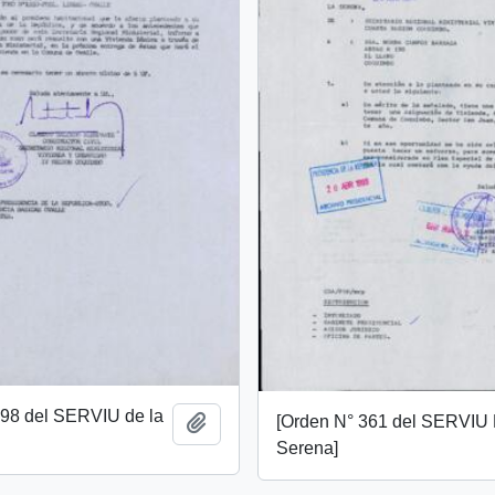
598 del SERVIU de la
[Orden N° 361 del SERVIU
Add to clipboard
Serena]