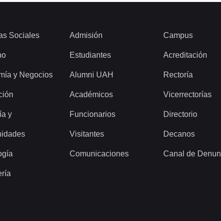
as Sociales
Admisión
Campus
ho
Estudiantes
Acreditación
mía y Negocios
Alumni UAH
Rectoría
ción
Académicos
Vicerrectorías
ía y
Funcionarios
Directorio
idades
Visitantes
Decanos
ogía
Comunicaciones
Canal de Denun
ería