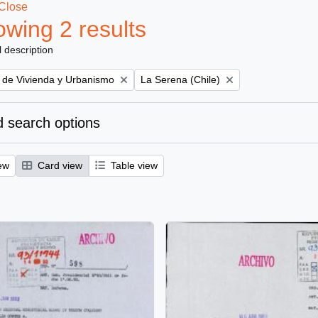
Close
wing 2 results
l description
Remove filter:
o de Vivienda y Urbanismo
La Serena (Chile)
 search options
ew
Card view
Table view