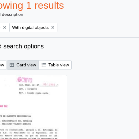
wing 1 results
l description
Remove filter:
e
With digital objects
 search options
ew
Card view
Table view