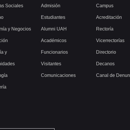
as Sociales
Admisión
Campus
ho
Estudiantes
Acreditación
mía y Negocios
Alumni UAH
Rectoría
ción
Académicos
Vicerrectorías
ía y
Funcionarios
Directorio
idades
Visitantes
Decanos
ogía
Comunicaciones
Canal de Denun
ería