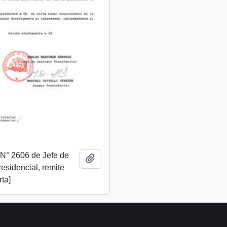
. N° 2606 de Jefe de
Add to clipboard
esidencial, remite
rta]