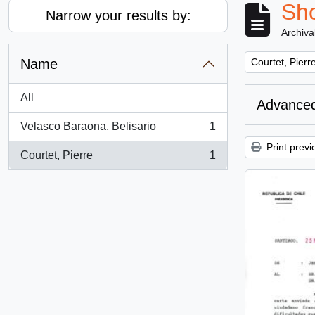
Sho
Narrow your results by:
Archiva
Remove filter:
Name
Courtet, Pierr
All
Advanced
Velasco Baraona, Belisario
1
, 1 results
Print previ
Courtet, Pierre
1
, 1 results