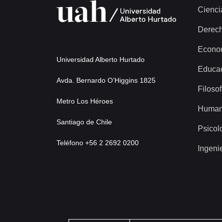
Cienci
Derec
Econo
Universidad Alberto Hurtado
Educa
Avda. Bernardo O’Higgins 1825
Filosof
Metro Los Héroes
Human
Santiago de Chile
Psicol
Teléfono +56 2 2692 0200
Ingeni