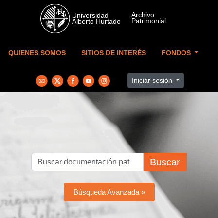
Skip to main content
QUIENES SOMOS
SITIOS DE INTERÉS
FONDOS
Iniciar sesión
Buscar
Búsqueda Avanzada »