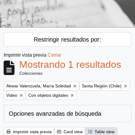
Restringir resultados por:
Imprimir vista previa
Cerrar
Mostrando 1 resultados
Colecciones
Remove filter:
Remove filter:
Alvear Valenzuela, María Soledad
Sexta Región (Chile)
Remove filter:
Remove filter:
Video
Con objetos digitales
Opciones avanzadas de búsqueda
Imprimir vista previa
Card view
Table view