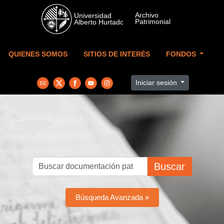
Skip to main content
QUIENES SOMOS
SITIOS DE INTERÉS
FONDOS
Iniciar sesión
Buscar
Búsqueda Avanzada »