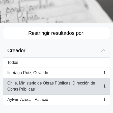
Restringir resultados por:
Creador
Todos
Iturriaga Ruiz, Osvaldo
1
, 1 resultados
Chile. Ministerio de Obras Públicas. Dirección de
1
, 1 resultados
Obras Públicas
Aylwin Azocar, Patricio
1
, 1 resultados