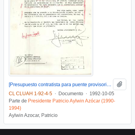
Añadi
[Presupuesto contratista para puente provisorio del Piduco]
CL CLUAH 1-92-4-5
·
Documento
·
1992-10-05
Parte de
Presidente Patricio Aylwin Azócar (1990-
1994)
Aylwin Azocar, Patricio