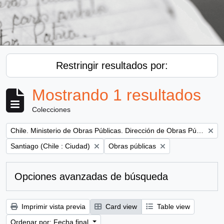
Restringir resultados por:
Mostrando 1 resultados
Colecciones
Remove filter:
Chile. Ministerio de Obras Públicas. Dirección de Obras Públicas
Remove filter:
Remove filter:
Santiago (Chile : Ciudad)
Obras públicas
Opciones avanzadas de búsqueda
Imprimir vista previa
Card view
Table view
Ordenar por: Fecha final