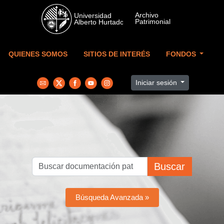
Skip to main content
QUIENES SOMOS
SITIOS DE INTERÉS
FONDOS
Iniciar sesión
Buscar
Búsqueda Avanzada »