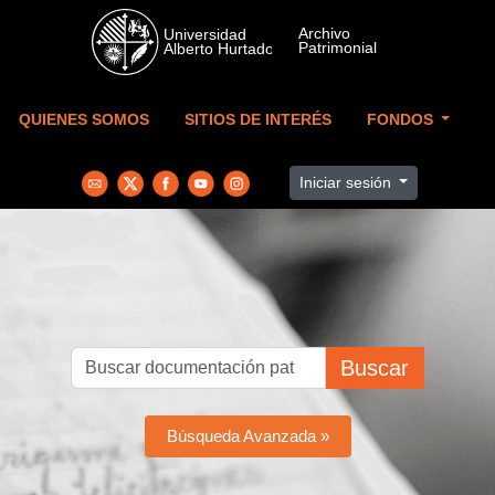
Skip to main content
QUIENES SOMOS
SITIOS DE INTERÉS
FONDOS
Iniciar sesión
Buscar
Búsqueda Avanzada »