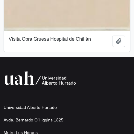
Visita Obra Gruesa Hospital de Chillán
Añadi
Universidad Alberto Hurtado
Avda. Bernardo O’Higgins 1825
Metro Los Héroes