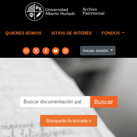
Skip to main content
QUIENES SOMOS
SITIOS DE INTERÉS
FONDOS
Iniciar sesión
Buscar
Búsqueda Avanzada »