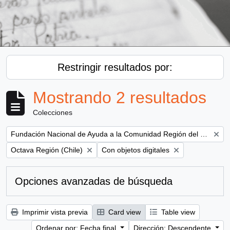
Restringir resultados por:
Mostrando 2 resultados
Colecciones
Remove filter:
Fundación Nacional de Ayuda a la Comunidad Región del Bío Bío (Concepción, Chile)
Remove filter:
Remove filter:
Octava Región (Chile)
Con objetos digitales
Opciones avanzadas de búsqueda
Imprimir vista previa
Card view
Table view
Ordenar por: Fecha final
Dirección: Descendente