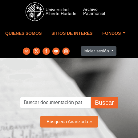
Skip to main content
QUIENES SOMOS
SITIOS DE INTERÉS
FONDOS
Iniciar sesión
Buscar
Búsqueda Avanzada »