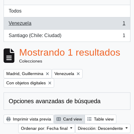
Todos
Venezuela
1
, 1 resultados
Santiago (Chile: Ciudad)
1
, 1 resultados
Mostrando 1 resultados
Colecciones
Remove filter:
Remove filter:
Madrid, Guillermina
Venezuela
Remove filter:
Con objetos digitales
Opciones avanzadas de búsqueda
Imprimir vista previa
Card view
Table view
Ordenar por: Fecha final
Dirección: Descendente