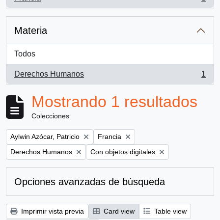
, 1 resultados
Materia
Todos
Derechos Humanos
1
, 1 resultados
Mostrando 1 resultados
Colecciones
Remove filter:
Remove filter:
Aylwin Azócar, Patricio
Francia
Remove filter:
Remove filter:
Derechos Humanos
Con objetos digitales
Opciones avanzadas de búsqueda
Imprimir vista previa
Card view
Table view