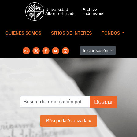
Skip to main content
QUIENES SOMOS
SITIOS DE INTERÉS
FONDOS
Iniciar sesión
Buscar
Búsqueda Avanzada »