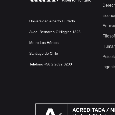
Derec
Econo
Universidad Alberto Hurtado
Educa
Avda. Bernardo O’Higgins 1825
Filosof
Metro Los Héroes
Human
Santiago de Chile
Psicol
Teléfono +56 2 2692 0200
Ingeni