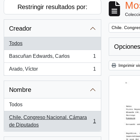
Mos
Restringir resultados por:
Colecc
Remove filter:
Creador
Chile. Congre
Todos
Opciones
Bascuñan Edwards, Carlos
1
, 1 resultados
Imprimir vi
Arado, Víctor
1
, 1 resultados
Nombre
Todos
Chile. Congreso Nacional. Cámara
1
, 1 resultados
de Diputados