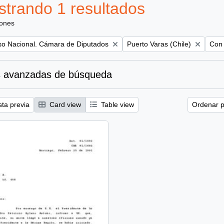
trando 1 resultados
iones
Remove filter:
Remo
so Nacional. Cámara de Diputados
Puerto Varas (Chile)
Con 
 avanzadas de búsqueda
sta previa
Card view
Table view
Ordenar p