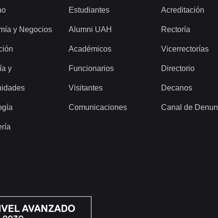
ho
Estudiantes
Acreditación
mía y Negocios
Alumni UAH
Rectoría
ción
Académicos
Vicerrectorías
ía y
Funcionarios
Directorio
idades
Visitantes
Decanos
ogía
Comunicaciones
Canal de Denun
ería