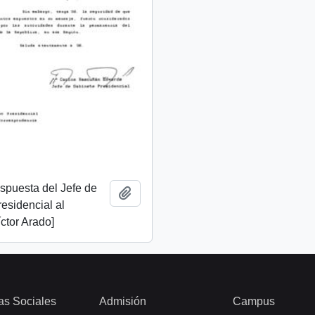
espuesta del Jefe de
Añadir al portapapeles
esidencial al
ctor Arado]
as Sociales
Admisión
Campus