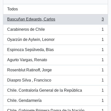
Todos
Bascuñan Edwards, Carlos
3
, 3 resultados
Carabineros de Chile
1
, 1 resultados
Oyarzún de Aylwin, Leonor
1
, 1 resultados
Espinoza Sepúlveda, Blas
1
, 1 resultados
Agurto Vargas, Renato
1
, 1 resultados
Rosenblut Ratinoff, Jorge
1
, 1 resultados
Diaspro Silva , Francisco
1
, 1 resultados
Chile. Contraloría General de la República
1
, 1 resultados
Chile. Gendarmería
1
, 1 resultados
Chile. Gabinete Primera Dama de la Nación
1