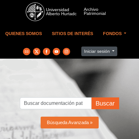
Skip to main content
QUIENES SOMOS
SITIOS DE INTERÉS
FONDOS
Iniciar sesión
Buscar
Búsqueda Avanzada »