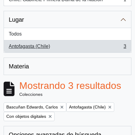
, 1 resultados
Lugar
Todos
Antofagasta (Chile)
3
, 3 resultados
Materia
Mostrando 3 resultados
Colecciones
Remove filter:
Remove filter:
Bascuñan Edwards, Carlos
Antofagasta (Chile)
Remove filter:
Con objetos digitales
Opciones avanzadas de búsqueda