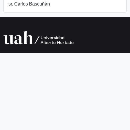
sr. Carlos Bascuñán
Universidad Alberto Hurtado
Avda. Bernardo O’Higgins 1825
Metro Los Héroes
Santiago de Chile
Teléfono +56 2 2692 0200