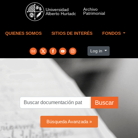
Skip to main content
QUIENES SOMOS
SITIOS DE INTERÉS
FONDOS
Log in
Buscar
Búsqueda Avanzada »