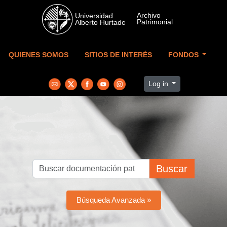
Skip to main content
QUIENES SOMOS
SITIOS DE INTERÉS
FONDOS
Log in
Buscar
Búsqueda Avanzada »