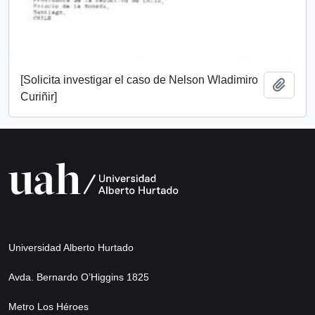
[Solicita investigar el caso de Nelson Wladimiro
Add t
Curiñir]
Universidad Alberto Hurtado
Avda. Bernardo O’Higgins 1825
Metro Los Héroes