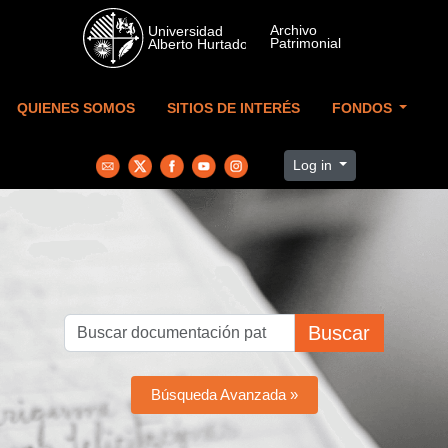
Skip to main content
QUIENES SOMOS
SITIOS DE INTERÉS
FONDOS
Log in
Buscar
Búsqueda Avanzada »