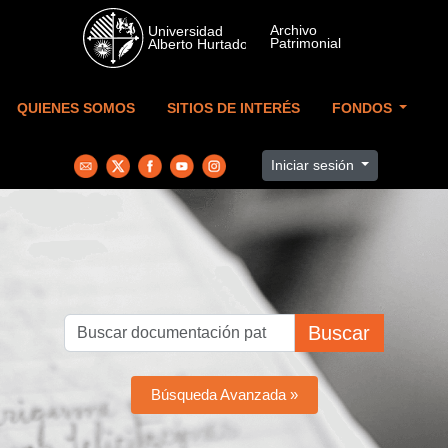
Skip to main content
QUIENES SOMOS
SITIOS DE INTERÉS
FONDOS
Iniciar sesión
Buscar
Búsqueda Avanzada »