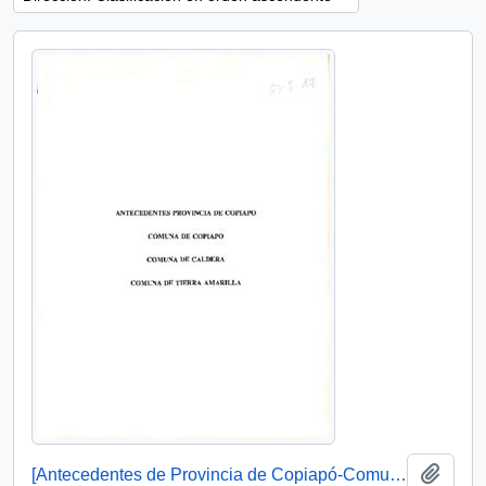
Añadi
[Antecedentes de Provincia de Copiapó-Comuna de Copiapó, Caldera. Tierra Amarilla].