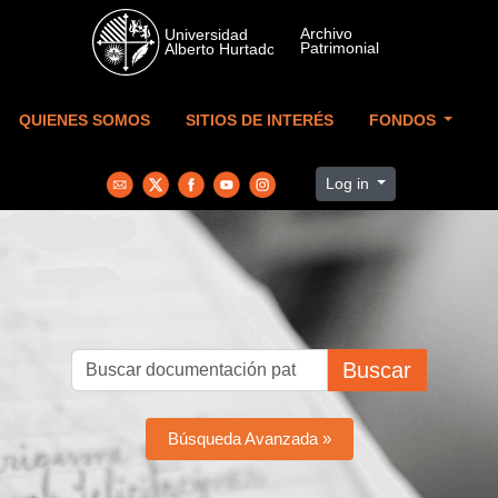
Skip to main content
QUIENES SOMOS
SITIOS DE INTERÉS
FONDOS
Log in
Buscar
Búsqueda Avanzada »