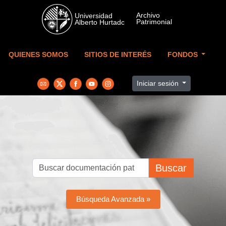
Skip to main content
QUIENES SOMOS
SITIOS DE INTERÉS
FONDOS
Iniciar sesión
Buscar
Búsqueda Avanzada »