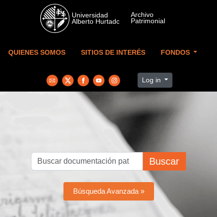
Skip to main content
QUIENES SOMOS
SITIOS DE INTERÉS
FONDOS
Log in
Buscar
Búsqueda Avanzada »