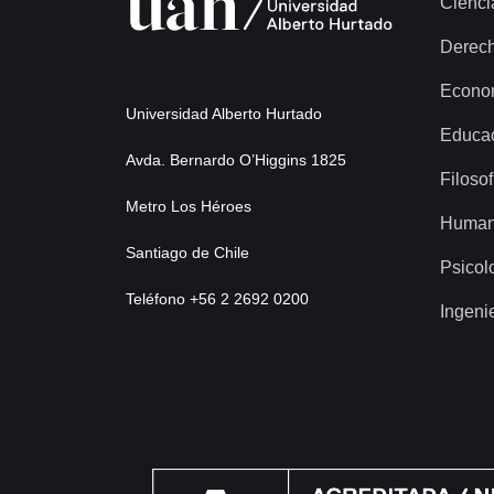
Cienci
Derec
Econo
Universidad Alberto Hurtado
Educa
Avda. Bernardo O’Higgins 1825
Filosof
Metro Los Héroes
Human
Santiago de Chile
Psicol
Teléfono +56 2 2692 0200
Ingeni