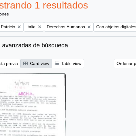
trando 1 resultados
iones
Remove filter:
Remove filter:
Remove filter:
 Patricio
Italia
Derechos Humanos
Con objetos digitale
 avanzadas de búsqueda
sta previa
Card view
Table view
Ordenar p