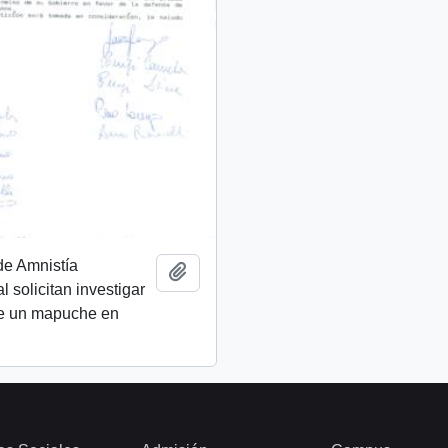
de Amnistía
Añadir al portapapeles
l solicitan investigar
de un mapuche en