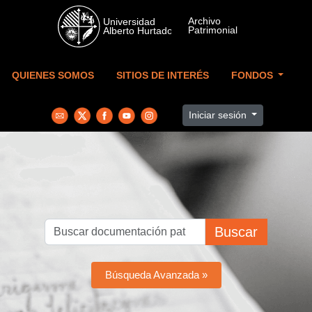
Skip to main content
QUIENES SOMOS
SITIOS DE INTERÉS
FONDOS
Iniciar sesión
Buscar
Búsqueda Avanzada »