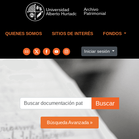
Skip to main content
QUIENES SOMOS
SITIOS DE INTERÉS
FONDOS
Iniciar sesión
Buscar
Búsqueda Avanzada »