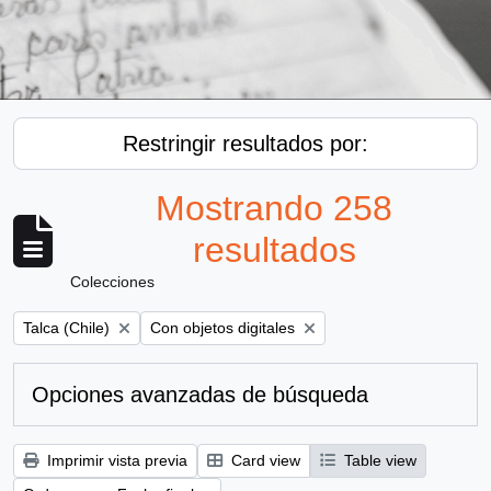
Restringir resultados por:
Mostrando 258
resultados
Colecciones
Remove filter:
Remove filter:
Talca (Chile)
Con objetos digitales
Opciones avanzadas de búsqueda
Imprimir vista previa
Card view
Table view