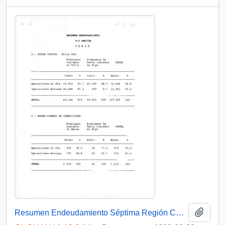
Añadi
Resumen Endeudamiento Séptima Región CORFO