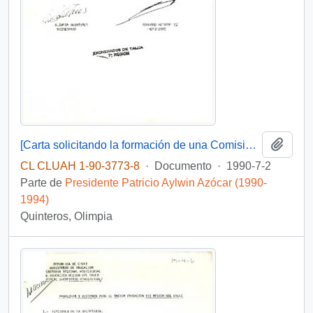
Añadi
[Carta solicitando la formación de una Comisión GObierno- Exonerados].
CL CLUAH 1-90-3773-8
·
Documento
·
1990-7-2
Parte de
Presidente Patricio Aylwin Azócar (1990-
1994)
Quinteros, Olimpia