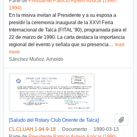
Parte de
Presidente Patricio Aylwin Azócar (1990-
1994)
En la misiva invitan al Presidente y a su esposa a
presidir la ceremonia inaugural de la XXVI Feria
Internacional de Talca (FITAL ’90), programada para el
22 de marzo de 1990. La carta destaca la importancia
regional del evento y señala que su presencia
…
read
more
Sánchez Muñoz, Arnoldo
Añadi
[Saludo del Rotary Club Oriente de Talca]
CL CLUAH 1-94-9-18
·
Documento
·
1990-03-13
Parte de
Presidente Patricio Aylwin Azócar (1990-