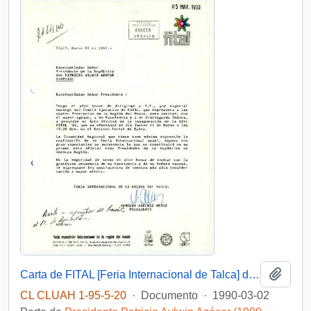
Añadi
Carta de FITAL [Feria Internacional de Talca] de su Presidente, sr. Arnoldo Sánchez Muñoz, dirigida al Excelentísimo Señor Presidente de la República Don Patricio Aylwin Azócar
CL CLUAH 1-95-5-20
·
Documento
·
1990-03-02