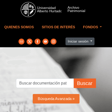
Skip to main content
QUIENES SOMOS
SITIOS DE INTERÉS
FONDOS
Iniciar sesión
Buscar
Búsqueda Avanzada »