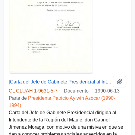
Añadi
[Carta del Jefe de Gabinete Presidencial al Intendente de la Región del Maule]
CL CLUAH 1-9631-5-7
·
Documento
·
1990-06-13
Parte de
Presidente Patricio Aylwin Azócar (1990-
1994)
Carta del Jefe de Gabinete Presidencial dirigida al
Intendente de la Región del Maule, don Gabriel
Jimenez Moraga, con motivo de una misiva en que se
dan a conocer problemas sociales acaecidos en la