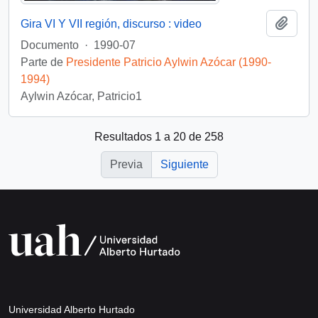
Añadi
Gira VI Y VII región, discurso : video
Documento
·
1990-07
Parte de
Presidente Patricio Aylwin Azócar (1990-
1994)
Aylwin Azócar, Patricio1
Resultados 1 a 20 de 258
Previa
Siguiente
Universidad Alberto Hurtado