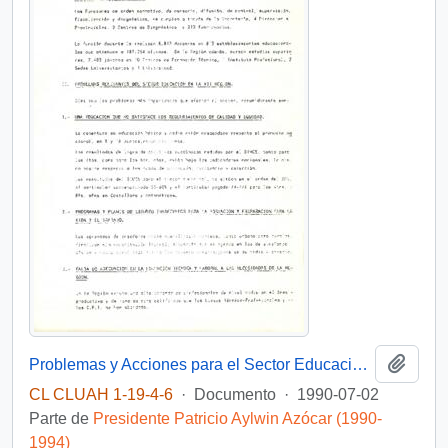
Añadi
Problemas y Acciones para el Sector Educación séptima región del Maule
CL CLUAH 1-19-4-6
·
Documento
·
1990-07-02
Parte de
Presidente Patricio Aylwin Azócar (1990-
1994)