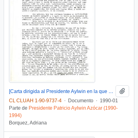
Añadi
[Carta dirigida al Presidente Aylwin en la que se plantean inquietudes respecto a caso Colonia Dignidad]
CL CLUAH 1-90-9737-4
·
Documento
·
1990-01
Parte de
Presidente Patricio Aylwin Azócar (1990-
1994)
Borquez, Adriana