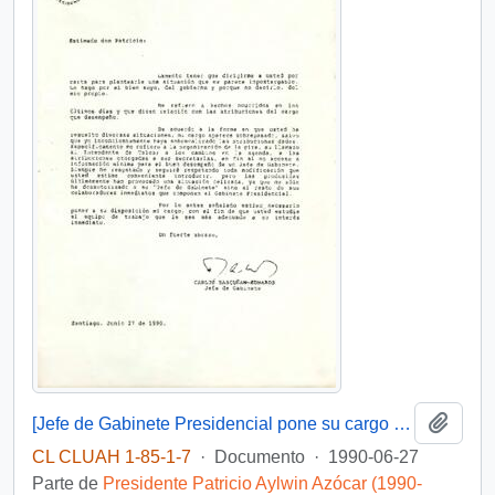
Añadi
[Jefe de Gabinete Presidencial pone su cargo a disposición]
CL CLUAH 1-85-1-7
·
Documento
·
1990-06-27
Parte de
Presidente Patricio Aylwin Azócar (1990-