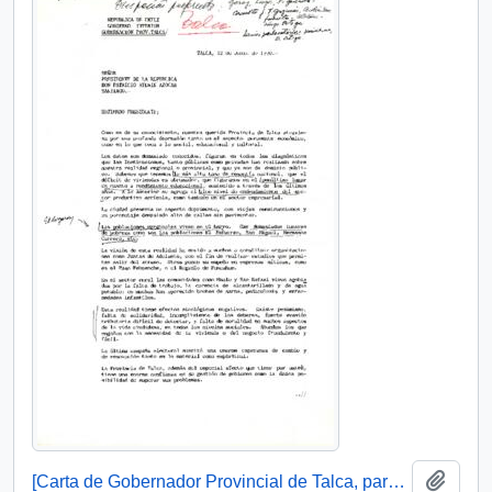
Añadi
[Carta de Gobernador Provincial de Talca, para S.E El Presidente de la República, 12 junio 1990 ]