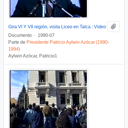
Añadi
Gira VI Y VII región, visita Liceo en Talca : Video
Documento
·
1990-07
Parte de
Presidente Patricio Aylwin Azócar (1990-
1994)
Aylwin Azócar, Patricio1