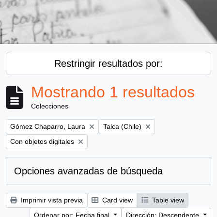
Restringir resultados por:
Mostrando 1 resultados
Colecciones
Remove filter:
Remove filter:
Gómez Chaparro, Laura
Talca (Chile)
Remove filter:
Con objetos digitales
Opciones avanzadas de búsqueda
Imprimir vista previa
Card view
Table view
Ordenar por: Fecha final
Dirección: Descendente