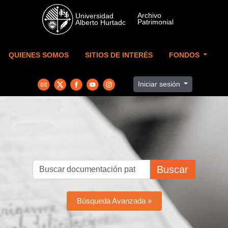
Skip to main content
QUIENES SOMOS
SITIOS DE INTERÉS
FONDOS
Iniciar sesión
Buscar
Búsqueda Avanzada »