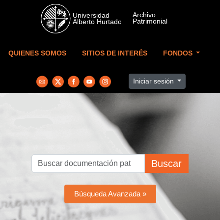
Skip to main content
QUIENES SOMOS
SITIOS DE INTERÉS
FONDOS
Iniciar sesión
Buscar
Búsqueda Avanzada »