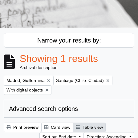
Narrow your results by:
Showing 1 results
Archival description
Remove filter:
Remove filter:
Madrid, Guillermina
Santiago (Chile: Ciudad)
Remove filter:
With digital objects
Advanced search options
Print preview
Card view
Table view
Sort by: End date
Direction: Ascending