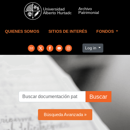
Skip to main content
QUIENES SOMOS
SITIOS DE INTERÉS
FONDOS
Log in
Buscar
Búsqueda Avanzada »