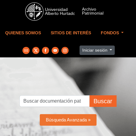
Skip to main content
QUIENES SOMOS
SITIOS DE INTERÉS
FONDOS
Iniciar sesión
Buscar
Búsqueda Avanzada »