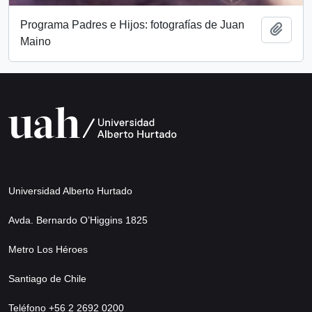
Programa Padres e Hijos: fotografías de Juan
Add t
Maino
Universidad Alberto Hurtado
Avda. Bernardo O’Higgins 1825
Metro Los Héroes
Santiago de Chile
Teléfono +56 2 2692 0200