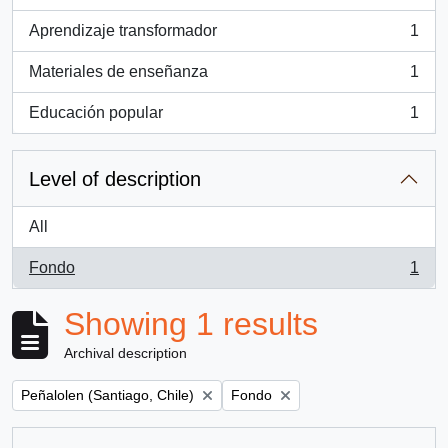
, 1 results
Aprendizaje transformador
1
, 1 results
Materiales de enseñanza
1
, 1 results
Educación popular
1
, 1 results
Level of description
All
Fondo
1
, 1 results
Showing 1 results
Archival description
Remove filter:
Remove filter:
Peñalolen (Santiago, Chile)
Fondo