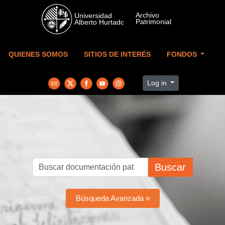
Skip to main content
QUIENES SOMOS
SITIOS DE INTERÉS
FONDOS
Log in
Buscar
Búsqueda Avanzada »