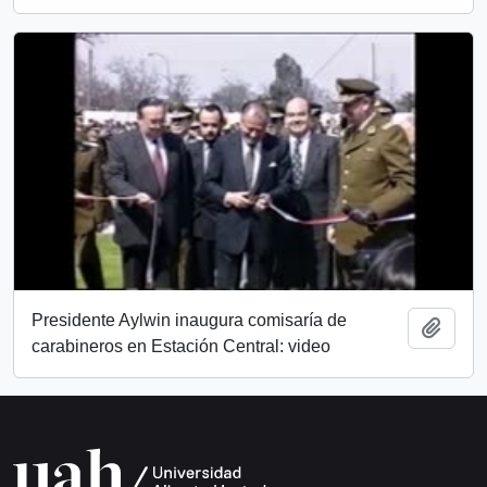
Presidente Aylwin inaugura comisaría de
Añadi
carabineros en Estación Central: video