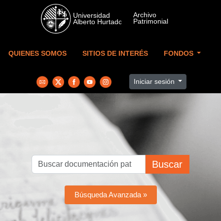
Skip to main content
QUIENES SOMOS
SITIOS DE INTERÉS
FONDOS
Iniciar sesión
Buscar
Búsqueda Avanzada »