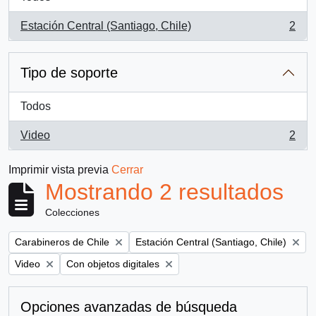
Estación Central (Santiago, Chile)
2
, 2 resultados
Tipo de soporte
Todos
Video
2
, 2 resultados
Imprimir vista previa
Cerrar
Mostrando 2 resultados
Colecciones
Remove filter:
Remove filter:
Carabineros de Chile
Estación Central (Santiago, Chile)
Remove filter:
Remove filter:
Video
Con objetos digitales
Opciones avanzadas de búsqueda