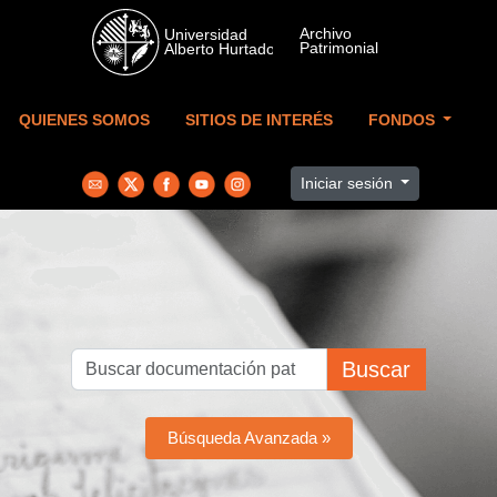
Skip to main content
QUIENES SOMOS
SITIOS DE INTERÉS
FONDOS
Iniciar sesión
Buscar
Búsqueda Avanzada »