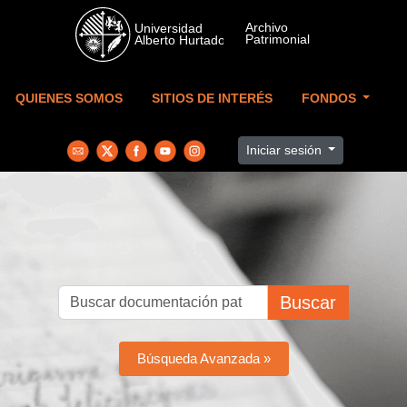
Skip to main content
QUIENES SOMOS
SITIOS DE INTERÉS
FONDOS
Iniciar sesión
Buscar
Búsqueda Avanzada »