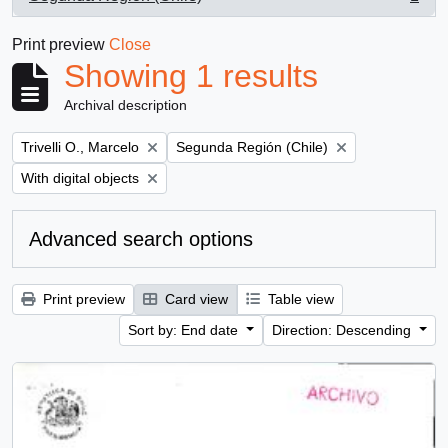
, 1 results
Print preview
Close
Showing 1 results
Archival description
Remove filter:
Remove filter:
Trivelli O., Marcelo
Segunda Región (Chile)
Remove filter:
With digital objects
Advanced search options
Print preview
Card view
Table view
Sort by: End date
Direction: Descending