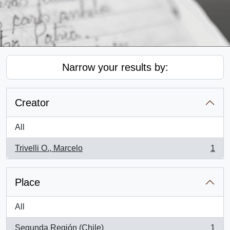
Narrow your results by:
Creator
All
Trivelli O., Marcelo
1
, 1 results
Place
All
Segunda Región (Chile)
1