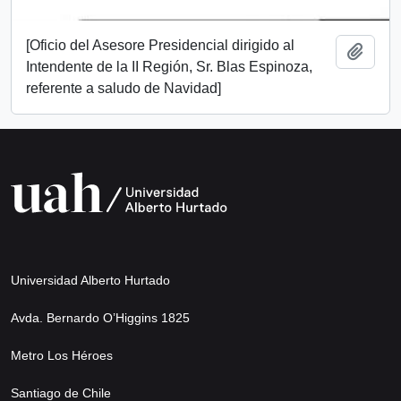
[Oficio del Asesore Presidencial dirigido al
Add t
Intendente de la II Región, Sr. Blas Espinoza,
referente a saludo de Navidad]
Universidad Alberto Hurtado
Avda. Bernardo O’Higgins 1825
Metro Los Héroes
Santiago de Chile