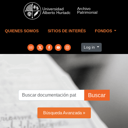
Skip to main content
QUIENES SOMOS
SITIOS DE INTERÉS
FONDOS
Log in
Buscar
Búsqueda Avanzada »