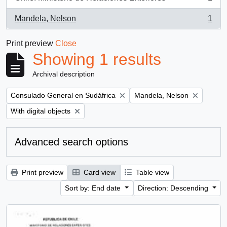
, 1 results
Mandela, Nelson
1
, 1 results
Print preview
Close
Showing 1 results
Archival description
Remove filter:
Remove filter:
Consulado General en Sudáfrica
Mandela, Nelson
Remove filter:
With digital objects
Advanced search options
Print preview
Card view
Table view
Sort by: End date
Direction: Descending