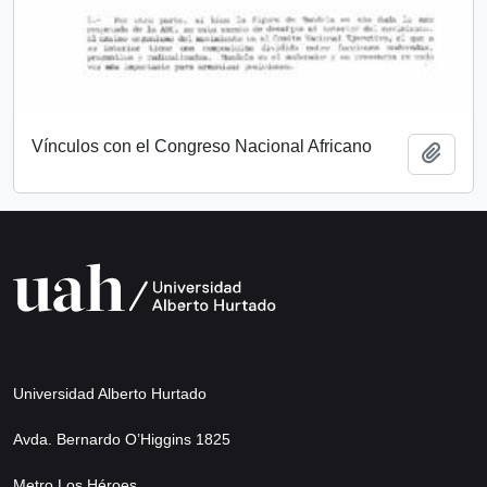
Vínculos con el Congreso Nacional Africano
Add t
Universidad Alberto Hurtado
Avda. Bernardo O’Higgins 1825
Metro Los Héroes