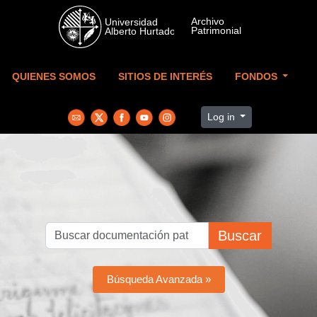
Skip to main content
QUIENES SOMOS
SITIOS DE INTERÉS
FONDOS
Log in
Buscar
Búsqueda Avanzada »