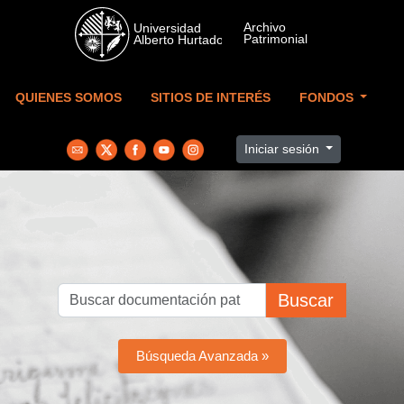
Skip to main content
QUIENES SOMOS
SITIOS DE INTERÉS
FONDOS
Iniciar sesión
Buscar
Búsqueda Avanzada »