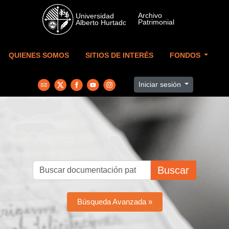
Skip to main content
QUIENES SOMOS
SITIOS DE INTERÉS
FONDOS
Iniciar sesión
Buscar
Búsqueda Avanzada »