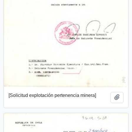
[Solicitud explotación pertenencia minera]
Añadi