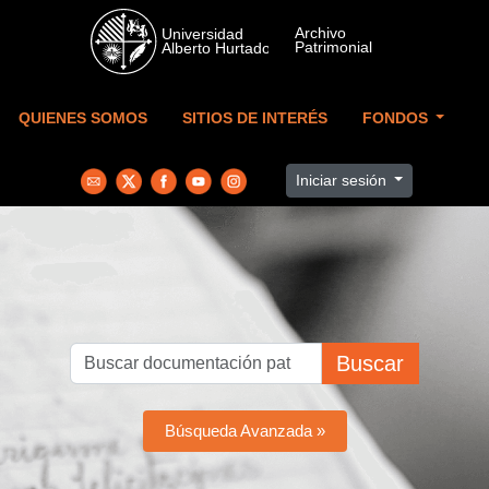
Skip to main content
QUIENES SOMOS
SITIOS DE INTERÉS
FONDOS
Iniciar sesión
Buscar
Búsqueda Avanzada »