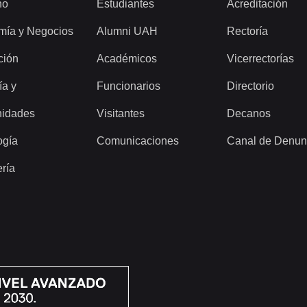
ho
Estudiantes
Acreditación
mía y Negocios
Alumni UAH
Rectoría
ción
Académicos
Vicerrectorías
ía y
Funcionarios
Directorio
idades
Visitantes
Decanos
ogía
Comunicaciones
Canal de Denun
ería