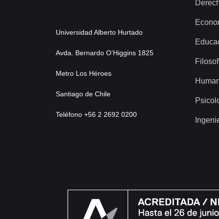
Derec
Econo
Universidad Alberto Hurtado
Educa
Avda. Bernardo O’Higgins 1825
Filosof
Metro Los Héroes
Human
Santiago de Chile
Psicol
Teléfono +56 2 2692 0200
Ingeni