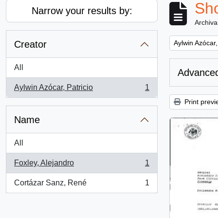
Sho
Narrow your results by:
Archiva
Remove filter:
Creator
Aylwin Azócar,
All
Advanced
Aylwin Azócar, Patricio
1
, 1 results
Print previ
Name
All
Foxley, Alejandro
1
, 1 results
Cortázar Sanz, René
1
, 1 results