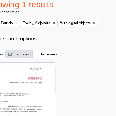
wing 1 results
l description
Remove filter:
Remove filter:
 Patricio
Foxley, Alejandro
With digital objects
 search options
ew
Card view
Table view