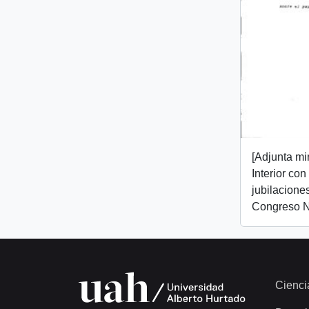
[Adjunta mi
Interior co
jubilacione
Congreso N
Cienci