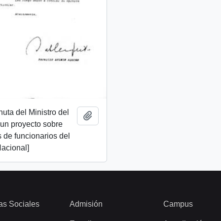
nuta del Ministro del
Add to clipboard
n un proyecto sobre
s de funcionarios del
acional]
as Sociales
Admisión
Campus