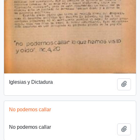
Iglesias y Dictadura
Añadi
No podemos callar
No podemos callar
Añadi