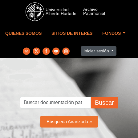
Skip to main content
QUIENES SOMOS
SITIOS DE INTERÉS
FONDOS
Iniciar sesión
Buscar
Búsqueda Avanzada »