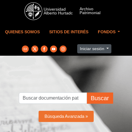
Skip to main content
QUIENES SOMOS
SITIOS DE INTERÉS
FONDOS
Iniciar sesión
Buscar
Búsqueda Avanzada »