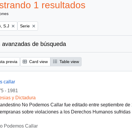
trando 1 resultados
iones
Remove filter:
, S.J
Serie
 avanzadas de búsqueda
sta previa
Card view
Table view
 callar
5 - 1981
lesias y Dictadura
clandestino No Podemos Callar fue editado entre septiembre de
empranas sobre violaciones a los Derechos Humanos sufridas po
No Podemos Callar