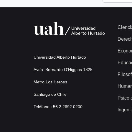
Cienci
Derec
Econo
Universidad Alberto Hurtado
Educa
Avda. Bernardo O’Higgins 1825
Filosof
Metro Los Héroes
Human
Santiago de Chile
Psicol
Teléfono +56 2 2692 0200
Ingeni