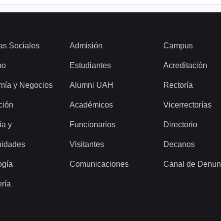
as Sociales
Admisión
Campus
ho
Estudiantes
Acreditación
mía y Negocios
Alumni UAH
Rectoría
ción
Académicos
Vicerrectorías
ía y
Funcionarios
Directorio
idades
Visitantes
Decanos
ogía
Comunicaciones
Canal de Denun
ería