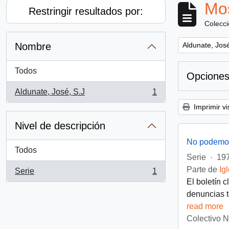
Mos
Restringir resultados por:
Colecc
Remove filter:
Nombre
Aldunate, José
Todos
Opciones
Aldunate, José, S.J
1
, 1 resultados
Imprimir vi
Nivel de descripción
No podemos
Todos
Serie
·
197
Parte de
Ig
Serie
1
, 1 resultados
El boletín 
denuncias t
read more
Colectivo 