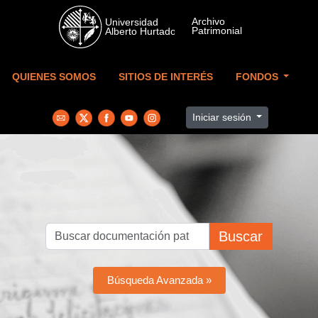
Skip to main content
QUIENES SOMOS
SITIOS DE INTERÉS
FONDOS
Iniciar sesión
Buscar
Búsqueda Avanzada »