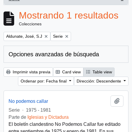
, 1 resultados
Mostrando 1 resultados
Colecciones
Remove filter:
Remove filter:
Aldunate, José, S.J
Serie
Opciones avanzadas de búsqueda
Imprimir vista previa
Card view
Table view
Ordenar por: Fecha final
Dirección: Descendente
Añadi
No podemos callar
Serie
·
1975 - 1981
Parte de
Iglesias y Dictadura
El boletín clandestino No Podemos Callar fue editado
entre septiembre de 1975 y enero de 1981. En sus