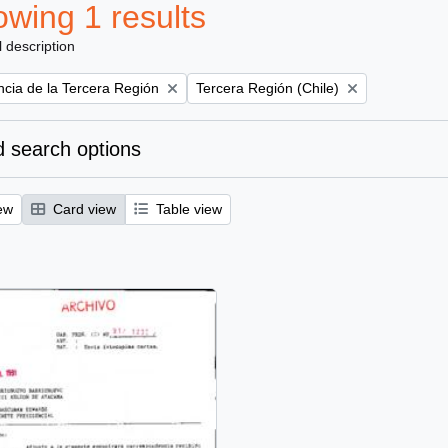
wing 1 results
l description
Remove filter:
ncia de la Tercera Región
Tercera Región (Chile)
 search options
ew
Card view
Table view