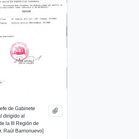
 Jefe de Gabinete
Add to clipboard
 dirigido al
de la III Región de
. Raúl Barrionuevo]