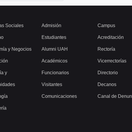
as Sociales
Admisión
Campus
ho
Estudiantes
Acreditación
mía y Negocios
Alumni UAH
Rectoría
ción
Académicos
Vicerrectorías
ía y
Funcionarios
Directorio
idades
Visitantes
Decanos
ogía
Comunicaciones
Canal de Denun
ería