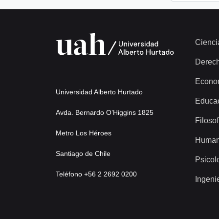
Cienci
Derec
Econo
Universidad Alberto Hurtado
Educa
Avda. Bernardo O’Higgins 1825
Filosof
Metro Los Héroes
Human
Santiago de Chile
Psicol
Teléfono +56 2 2692 0200
Ingeni