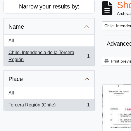
Sho
Narrow your results by:
Archiva
Remove filter:
Name
Chile. Intende
All
Advanced
Chile. Intendencia de la Tercera
1
, 1 results
Región
Print previ
Place
All
Tercera Región (Chile)
1
, 1 results