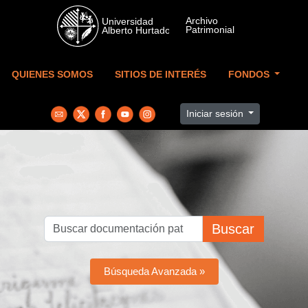
Skip to main content
QUIENES SOMOS
SITIOS DE INTERÉS
FONDOS
Iniciar sesión
Buscar
Búsqueda Avanzada »