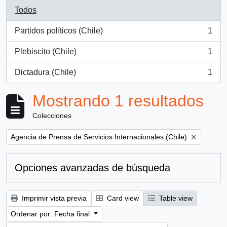
Todos
Partidos políticos (Chile)
1
, 1 resultados
Plebiscito (Chile)
1
, 1 resultados
Dictadura (Chile)
1
, 1 resultados
Mostrando 1 resultados
Colecciones
Remove filter:
Agencia de Prensa de Servicios Internacionales (Chile)
Opciones avanzadas de búsqueda
Imprimir vista previa
Card view
Table view
Ordenar por: Fecha final