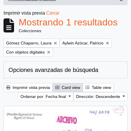
, 1 resultados
Imprimir vista previa
Cerrar
Mostrando 1 resultados
Colecciones
Remove filter:
Remove filter:
Gómez Chaparro, Laura
Aylwin Azócar, Patricio
Remove filter:
Con objetos digitales
Opciones avanzadas de búsqueda
Imprimir vista previa
Card view
Table view
Ordenar por: Fecha final
Dirección: Descendente