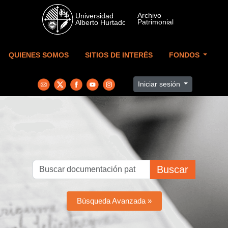
Skip to main content
QUIENES SOMOS
SITIOS DE INTERÉS
FONDOS
Iniciar sesión
Buscar
Búsqueda Avanzada »