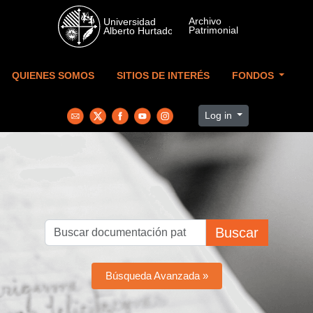
Skip to main content
QUIENES SOMOS
SITIOS DE INTERÉS
FONDOS
Log in
Buscar
Búsqueda Avanzada »