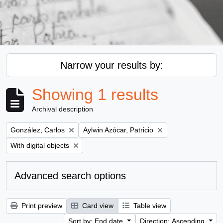
Narrow your results by:
Showing 1 results
Archival description
Remove filter:
Remove filter:
González, Carlos
Aylwin Azócar, Patricio
Remove filter:
With digital objects
Advanced search options
Print preview
Card view
Table view
Sort by: End date
Direction: Ascending