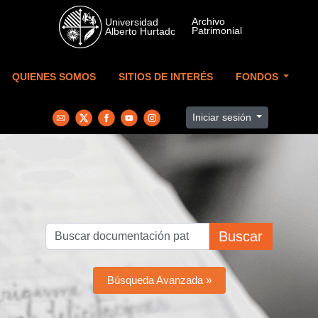
Skip to main content
QUIENES SOMOS
SITIOS DE INTERÉS
FONDOS
Iniciar sesión
Buscar
Búsqueda Avanzada »