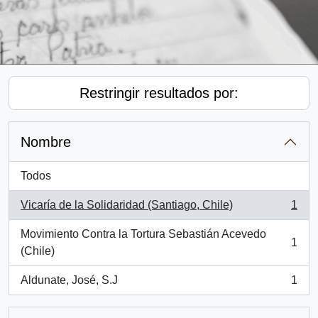
Restringir resultados por:
Nombre
Todos
Vicaría de la Solidaridad (Santiago, Chile)
1
, 1 resultados
Movimiento Contra la Tortura Sebastián Acevedo
1
, 1 resultados
(Chile)
Aldunate, José, S.J
1
, 1 resultados