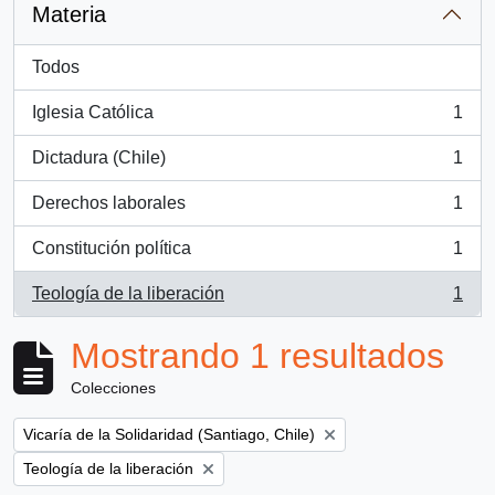
Materia
Todos
Iglesia Católica
1
, 1 resultados
Dictadura (Chile)
1
, 1 resultados
Derechos laborales
1
, 1 resultados
Constitución política
1
, 1 resultados
Teología de la liberación
1
, 1 resultados
Mostrando 1 resultados
Colecciones
Remove filter:
Vicaría de la Solidaridad (Santiago, Chile)
Remove filter:
Teología de la liberación