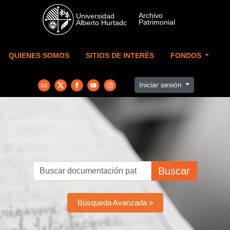
Skip to main content
QUIENES SOMOS
SITIOS DE INTERÉS
FONDOS
Iniciar sesión
Buscar
Búsqueda Avanzada »