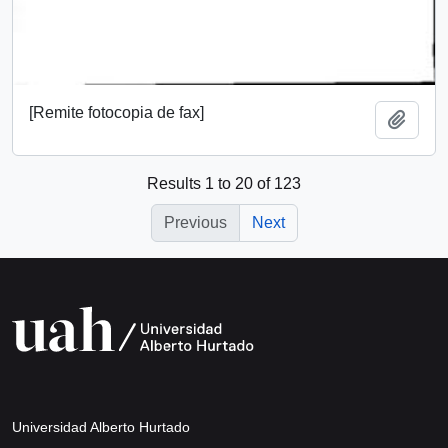
[Remite fotocopia de fax]
Add t
Results 1 to 20 of 123
Previous
Next
Universidad Alberto Hurtado