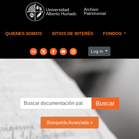
Skip to main content
QUIENES SOMOS
SITIOS DE INTERÉS
FONDOS
Log in
Buscar
Búsqueda Avanzada »