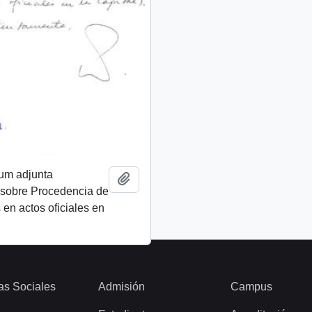
um adjunta
Añadir al portapapeles
sobre Procedencia de
 en actos oficiales en
as Sociales
Admisión
Campus