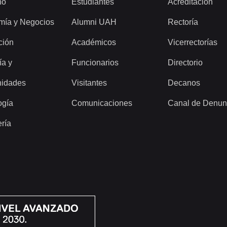
ho
Estudiantes
Acreditación
mía y Negocios
Alumni UAH
Rectoría
ción
Académicos
Vicerrectorías
ía y
Funcionarios
Directorio
idades
Visitantes
Decanos
ogía
Comunicaciones
Canal de Denun
ería