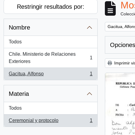
Mos
Restringir resultados por:
Colecc
Remove filter:
Nombre
Gacitua, Alfon
Todos
Opciones
Chile. Ministerio de Relaciones
1
, 1 resultados
Exteriores
Imprimir vi
Gacitua, Alfonso
1
, 1 resultados
Materia
Todos
Ceremonial y protocolo
1
, 1 resultados