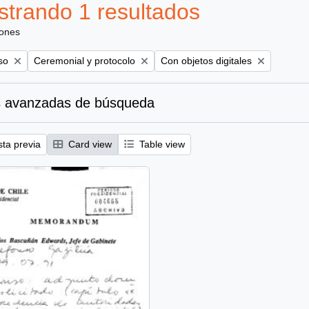
trando 1 resultados
iones
Remove filter:
Remove filter:
so
Ceremonial y protocolo
Con objetos digitales
 avanzadas de búsqueda
sta previa
Card view
Table view