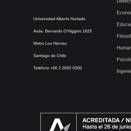
Derec
Econo
Universidad Alberto Hurtado
Educa
Avda. Bernardo O’Higgins 1825
Filosof
Metro Los Héroes
Human
Santiago de Chile
Psicol
Teléfono +56 2 2692 0200
Ingeni