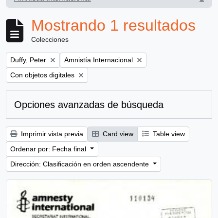
, 1 resultados
Mostrando 1 resultados
Colecciones
Remove filter:
Remove filter:
Duffy, Peter
Amnistía Internacional
Remove filter:
Con objetos digitales
Opciones avanzadas de búsqueda
Imprimir vista previa
Card view
Table view
Ordenar por: Fecha final
Dirección: Clasificación en orden ascendente