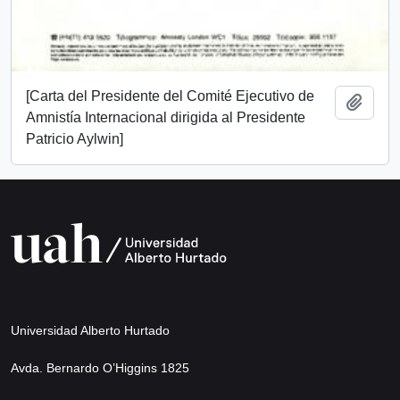
[Carta del Presidente del Comité Ejecutivo de
Añadi
Amnistía Internacional dirigida al Presidente
Patricio Aylwin]
Universidad Alberto Hurtado
Avda. Bernardo O’Higgins 1825