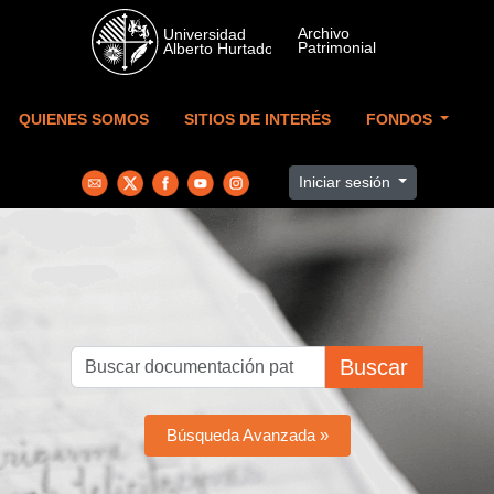
Skip to main content
QUIENES SOMOS
SITIOS DE INTERÉS
FONDOS
Iniciar sesión
Buscar
Búsqueda Avanzada »