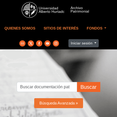
Skip to main content
QUIENES SOMOS
SITIOS DE INTERÉS
FONDOS
Iniciar sesión
Buscar
Búsqueda Avanzada »