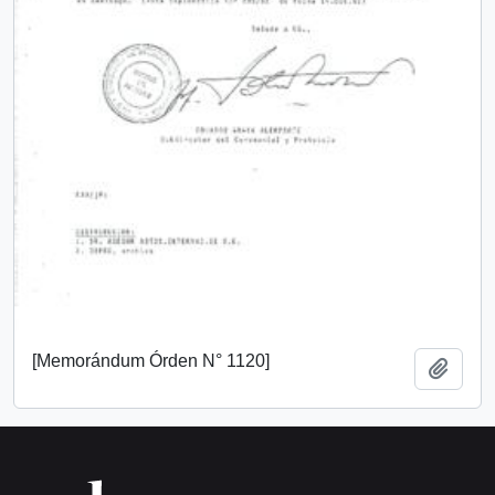
[Memorándum Órden N° 1120]
Añadi